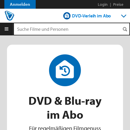
Anmelden
Login
|
Preise
DVD-Verleih im Abo
DVD-Verleih aLaCarte
Streamen
Shop
DVD & Blu-ray
im Abo
Für regelmäßigen Filmgenuss