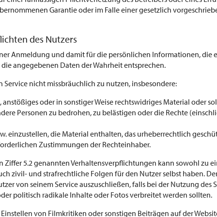
 übernommenen Garantie oder im Falle einer gesetzlich vorgeschr
flichten des Nutzers
einer Anmeldung und damit für die persönlichen Informationen, die er 
ss die angegebenen Daten der Wahrheit entsprechen.
den Service nicht missbräuchlich zu nutzen, insbesondere:
, anstößiges oder in sonstiger Weise rechtswidriges Material oder so
dere Personen zu bedrohen, zu belästigen oder die Rechte (einschli
einzustellen, die Material enthalten, das urheberrechtlich geschützt
rforderlichen Zustimmungen der Rechteinhaber.
in Ziffer 5.2 genannten Verhaltensverpflichtungen kann sowohl zu e
 zivil- und strafrechtliche Folgen für den Nutzer selbst haben. Der
tzer von seinem Service auszuschließen, falls bei der Nutzung des 
der politisch radikale Inhalte oder Fotos verbreitet werden sollten.
m Einstellen von Filmkritiken oder sonstigen Beiträgen auf der Websi