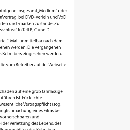
achfolgend insgesamt „Medium“ oder
fvertrag, bei DVD-Verleih und VoD
arten und -marken zustande. Zu
schluss“ in Teil B, C und D.
erte E-Mail unmittelbar nach dem
ehen werden. Die vergangenen
 Betreibers eingesehen werden.
 die vom Betreiber auf der Webseite
Schaden auf eine grob fahrlässige
führen ist. Für leichte
wesentliche Vertragspflicht (sog.
gänglichmachung eines Films bei
en vorhersehbaren und
 der Verletzung des Lebens, des
üllungsgehilfen des Betreibers