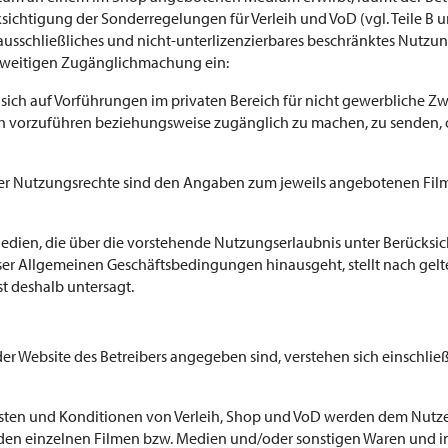
ichtigung der Sonderregelungen für Verleih und VoD (vgl. Teile B 
usschließliches und nicht-unterlizenzierbares beschränktes Nutzun
rweitigen Zugänglichmachung ein:
sich auf Vorführungen im privaten Bereich für nicht gewerbliche Zw
lich vorzuführen beziehungsweise zugänglich zu machen, zu senden, 
er Nutzungsrechte sind den Angaben zum jeweils angebotenen Film 
Medien, die über die vorstehende Nutzungserlaubnis unter Berücksi
ieser Allgemeinen Geschäftsbedingungen hinausgeht, stellt nach ge
t deshalb untersagt.
n
 der Website des Betreibers angegeben sind, verstehen sich einschlie
kosten und Konditionen von Verleih, Shop und VoD werden dem Nutzer
u den einzelnen Filmen bzw. Medien und/oder sonstigen Waren und i