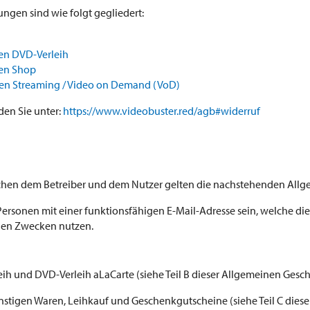
gen sind wie folgt gegliedert:
en DVD-Verleih
en Shop
en Streaming / Video on Demand (VoD)
en Sie unter:
https://www.videobuster.red/agb#widerruf
ischen dem Betreiber und dem Nutzer gelten die nachstehenden Al
Personen mit einer funktionsfähigen E-Mail-Adresse sein, welche di
chen Zwecken nutzen.
leih und DVD-Verleih aLaCarte (siehe Teil B dieser Allgemeinen Ges
nstigen Waren, Leihkauf und Geschenkgutscheine (siehe Teil C dies