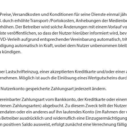
ie Preise, Versandkosten und Konditionen für seine Dienste einmal jäh
z.B. durch erhöhte Transport-/Portokosten, Anhebungen der Medien
erhöhen. Der Betreiber wird solche Änderungen mit einem Vorlauf 
liste veröffentlichen, so dass der Nutzer hierüber informiert wird, be
 DVD-Verleih aufgrund entsprechender Vereinbarung automatisch, tri
ndigung automatisch in Kraft, wobei dem Nutzer unbenommen bleib
zu kündigen.
er Lastschrifteinzug, einer akzeptierten Kreditkarte und/oder eine
nehmen. Möglich ist auch die Einlösung eines Wertgutscheins durc
m Nutzerkonto gespeicherte Zahlungsart jederzeit ändern.
vereinbarter Zahlungsart vom Bankkonto, der Kreditkarte oder eine
enen Zahlungsarten) abgebucht. Zu diesem Zweck teilt der Nutzer 
tendaten oder ein anderes auf ihn lautendes Konto (im Rahmen de
 Betreiber ausdrücklich und widerruflich eine Einzugsermächtigung f
 positiven Saldo ausweist, erfolgt zunächst eine Verrechnung fäll