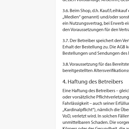
3.6. Beim Shop, d.h. Kauf/Leihkau
„Medien“ genannt) und/oder sonst
ein Nutzungsvertrag, bei Erwerb e
den Voraussetzungen für den Vertrags
3.7. Der Betreiber speichert den V
Erhalt der Bestellung zu. Die AGB 
Bestellungen und Sendungen des N
3.8. Voraussetzung für das Bereitst
bereitgestellten Altersverifikation
4. Haftung des Betreibers
Eine Haftung des Betreibers – glei
oder vorsätzliche Pflichtverletzung
Fahrlässigkeit – auch seiner Erfüll
„Kardinalpflicht“), nämlich die Ü
VoD, verletzt wird. In solchen Fäl
unmittelbaren Schaden. Die vorge
Körpers oder der Gesundheit, die au