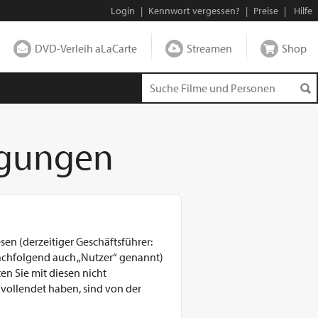
Login
|
Kennwort vergessen?
|
Preise
|
Hilfe
DVD-Verleih aLaCarte
Streamen
Shop
ngungen
en (derzeitiger Geschäftsführer:
nachfolgend auch „Nutzer“ genannt)
en Sie mit diesen nicht
 vollendet haben, sind von der