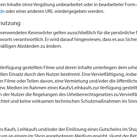
ten Inhalte ohne Vergütung unbearbeitet oder in bearbeiteter Form 
de
oder einer anderen URL wiedergegeben werden.
tnutzung
s verwendeten Kennwörter gelten ausschließlich für die persönliche N
rts verantwortlich. Er wird darauf hingewiesen, dass es aus Sicher
mäßigen Abständen zu ändern.
 Verfügung gestellten Filme und deren Inhalte unterliegen dem urh
len Einsatz durch den Nutzer bestimmt. Eine Vervielfältigung, insb
r Filme oder Teilen davon, eine Vermietung und/oder die öffentlic
bzw. Medien im Rahmen eines Kaufs/Leihkaufs zur Verfügung gestellt
nn der Nutzer die Regelungen des Urheberrechtsgesetzes zu Verviel
chtet und keine wirksamen technischen Schutzmaßnahmen im Sinne
s Kaufs, Leihkaufs und/oder der Einlösung eines Gutscheins im Shop 
tum an einem im Shop angebotenen Medium erwirbt, räumt der Betr