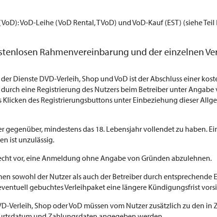
(VoD): VoD-Leihe (VoD Rental, TVoD) und VoD-Kauf (EST) (siehe Teil
tenlosen Rahmenvereinbarung und der einzelnen Vert
g der Dienste DVD-Verleih, Shop und VoD ist der Abschluss einer k
e durch eine Registrierung des Nutzers beim Betreiber unter Angab
s Klicken des Registrierungsbuttons unter Einbeziehung dieser Al
iber gegenüber, mindestens das 18. Lebensjahr vollendet zu haben.
 ist unzulässig.
s Recht vor, eine Anmeldung ohne Angabe von Gründen abzulehnen.
n sowohl der Nutzer als auch der Betreiber durch entsprechende Er
 eventuell gebuchtes Verleihpaket eine längere Kündigungsfrist vorsi
DVD-Verleih, Shop oder VoD müssen vom Nutzer zusätzlich zu den in 
eburtsdatum und Zahlungsdaten angegeben werden.