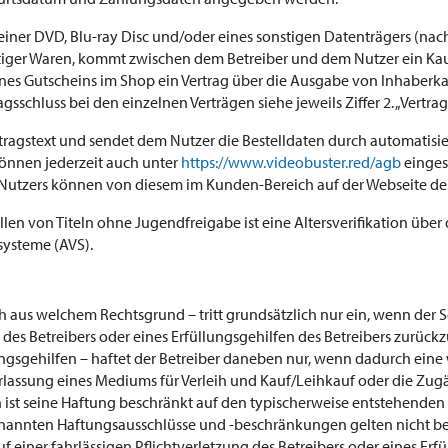
f einer DVD, Blu-ray Disc und/oder eines sonstigen Datenträgers (n
iger Waren, kommt zwischen dem Betreiber und dem Nutzer ein Kau
ines Gutscheins im Shop ein Vertrag über die Ausgabe von Inhaberk
schluss bei den einzelnen Verträgen siehe jeweils Ziffer 2. „Vertrags
ertragstext und sendet dem Nutzer die Bestelldaten durch automatisi
können jederzeit auch unter
https://www.videobuster.red/agb
einges
utzers können von diesem im Kunden-Bereich auf der Webseite des
ellen von Titeln ohne Jugendfreigabe ist eine Altersverifikation über
ssysteme (AVS).
ch aus welchem Rechtsgrund – tritt grundsätzlich nur ein, wenn der 
 des Betreibers oder eines Erfüllungsgehilfen des Betreibers zurückzu
ungsgehilfen – haftet der Betreiber daneben nur, wenn dadurch eine 
berlassung eines Mediums für Verleih und Kauf/Leihkauf oder die Zu
len ist seine Haftung beschränkt auf den typischerweise entstehend
nannten Haftungsausschlüsse und -beschränkungen gelten nicht bei
f einer fahrlässigen Pflichtverletzung des Betreibers oder eines Erf