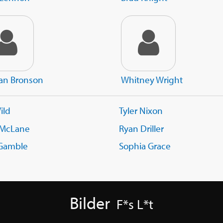
an Bronson
Whitney Wright
ild
Tyler Nixon
 McLane
Ryan Driller
 Gamble
Sophia Grace
Bilder
F*s L*t