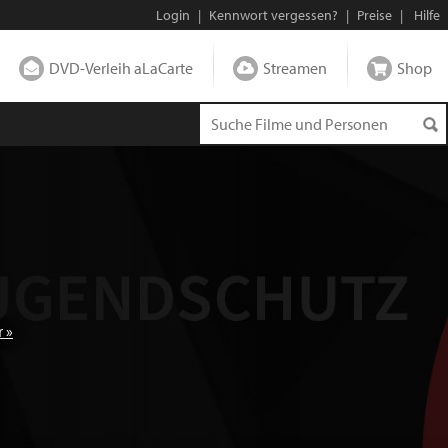
Login
|
Kennwort vergessen?
|
Preise
|
Hilfe
DVD-Verleih aLaCarte
Streamen
Shop
 »