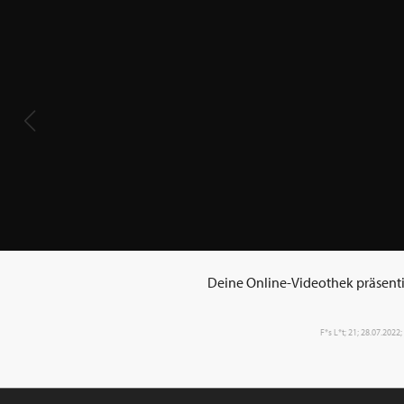
Deine Online-Videothek präsentie
F*s L*t; 21; 28.07.2022