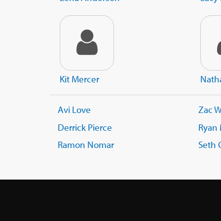
Kit Mercer
Nath
Avi Love
Zac W
Derrick Pierce
Ryan
Ramon Nomar
Seth