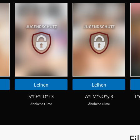
Leihen
Leihen
S*t F*r D*s 3
A*l M*s O*y 3
T*
Ähnliche Filme
Ähnliche Filme
Fi