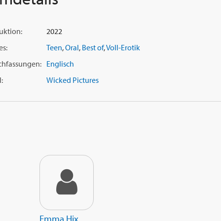
uktion:
2022
es:
Teen
,
Oral
,
Best of
,
Voll-Erotik
chfassungen:
Englisch
:
Wicked Pictures
Emma Hix