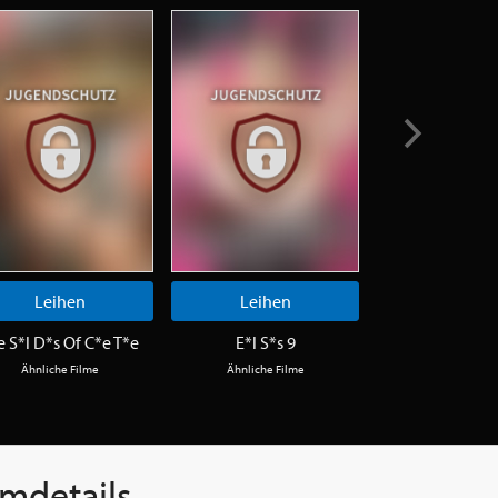
Leihen
Leihen
Leihen
e S*l D*s Of C*e T*e
E*l S*s 9
M*s & T*s
Ähnliche Filme
Ähnliche Filme
Ähnliche Fi
lmdetails