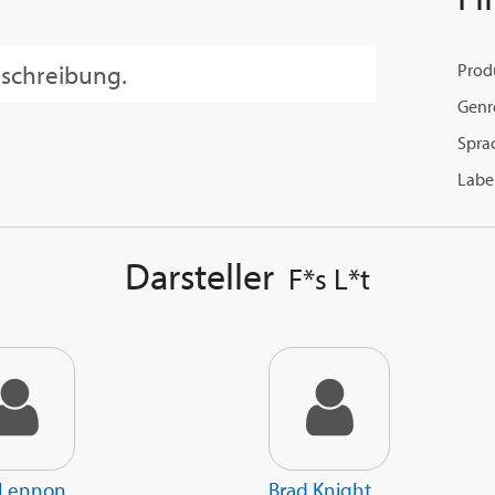
eschreibung.
Prod
Genr
Spra
Label
Darsteller
F*s L*t
 Lennon
Brad Knight