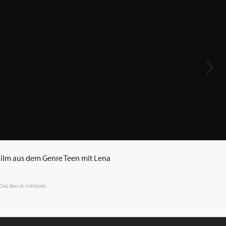
 Film aus dem Genre Teen mit Lena
l, Best of, Voll-Erotik;