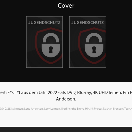
Cover
rt: F*s L*t aus dem Jahr 2022 - als DVD, Blu-ray, 4K UHD leihen. Ein
Anderson.
; 0,0; 0; 263 Minuten; Lena Anderson, Lacy Lennon, Brad Knight, Emma Hix, Kit Mercer, Nathan Bronson; Teen, Ora