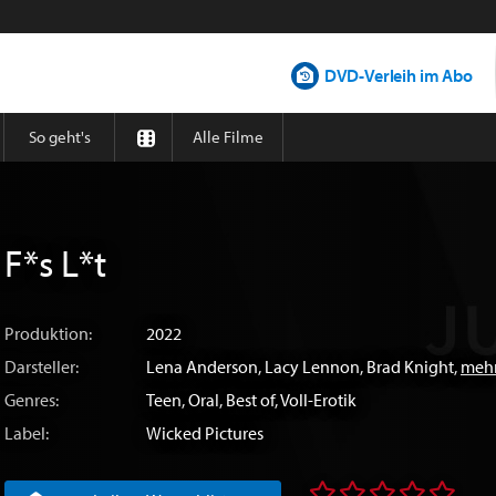
DVD-Verleih im Abo
So geht's
Alle Filme
F*s L*t
Produktion:
2022
Darsteller:
Lena Anderson
,
Lacy Lennon
,
Brad Knight
,
mehr
Genres:
Teen
,
Oral
,
Best of
,
Voll-Erotik
Label:
Wicked Pictures