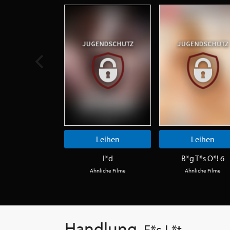
Leihen
Leihen
I*d
B*g T*s O*! 6
Ähnliche Filme
Ähnliche Filme
Handlung
F*s L*t