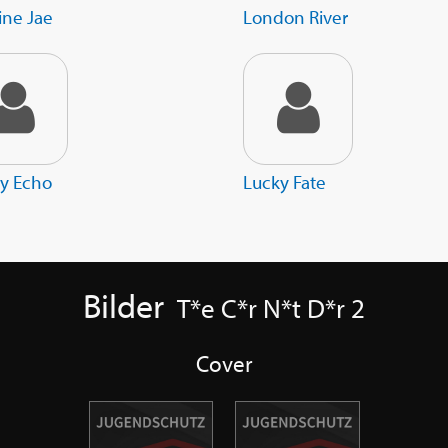
ine Jae
London River
y Echo
Lucky Fate
Bilder
T*e C*r N*t D*r 2
Cover