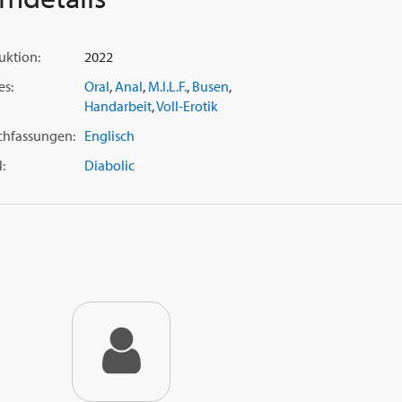
uktion:
2022
es:
Oral
,
Anal
,
M.I.L.F.
,
Busen
,
Handarbeit
,
Voll-Erotik
chfassungen:
Englisch
:
Diabolic