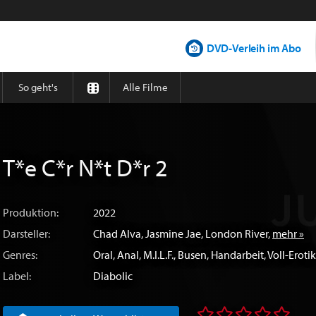
DVD-Verleih im Abo
So geht's
Alle Filme
T*e C*r N*t D*r 2
Produktion:
2022
Darsteller:
Chad Alva
,
Jasmine Jae
,
London River
,
mehr »
Genres:
Oral
,
Anal
,
M.I.L.F.
,
Busen
,
Handarbeit
,
Voll-Erotik
Label:
Diabolic