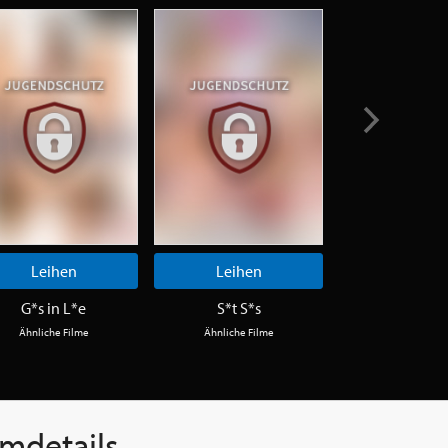
Leihen
Leihen
Leihen
G*s in L*e
S*t S*s
G*e F*r T
Ähnliche Filme
Ähnliche Filme
Ähnliche Fi
lmdetails