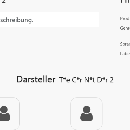
eschreibung.
Prod
Genr
Spra
Label
Darsteller
T*e C*r N*t D*r 2