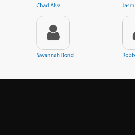
Chad Alva
Jasm
Savannah Bond
Robb