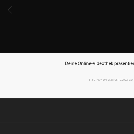
Deine Online-Videothek präsentiert:
T*e C*r N*t D*r 2; 21; 05.10.2022; 0,