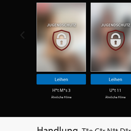
Leihen
Leihen
H*t M*s 3
U*t 11
Ähnliche Filme
Ähnliche Filme
Handlung
T*e C*r N*t D*r