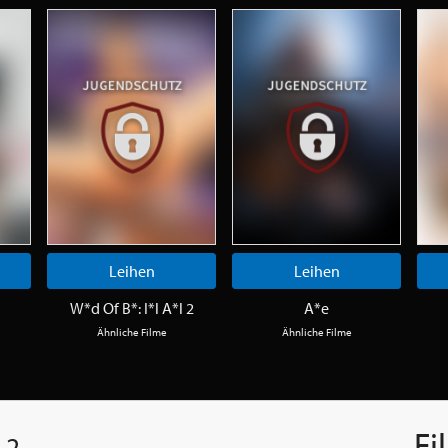
Leihen
Leihen
W*d Of B*: I*l A*l 2
A*e
Ähnliche Filme
Ähnliche Filme
Fi
 2