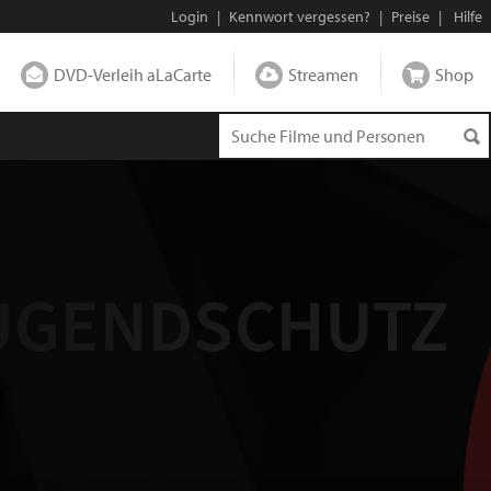
Login
|
Kennwort vergessen?
|
Preise
|
Hilfe
DVD-Verleih aLaCarte
Streamen
Shop