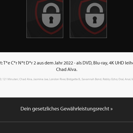
 T*e C*r N*t D*r 2 aus dem Jahr 2022 - als DVD, Blu-ray, 4K UHD lei
Chad Alva.
0; 0; 121 Minuten; Chad Alva, Jasmine Jae, London River, Bridgette B., Savannah Bond, Robby Echo; Oral, Anal, M.I
Dein gesetzliches Gewährleistungsrecht »