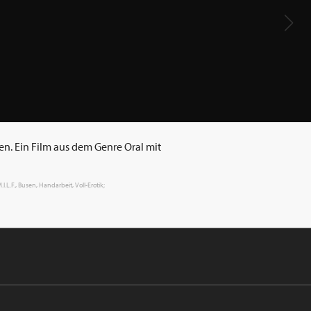
hen. Ein Film aus dem Genre Oral mit
.L.F., Busen, Handarbeit, Voll-Erotik;