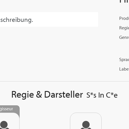
eschreibung.
Prod
Regi
Genr
Spra
Label
Regie & Darsteller
S*s In C*e
gisseur