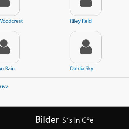
 Woodcrest
Riley Reid
n Rain
Dahlia Sky
Luvv
Bilder
S*s In C*e