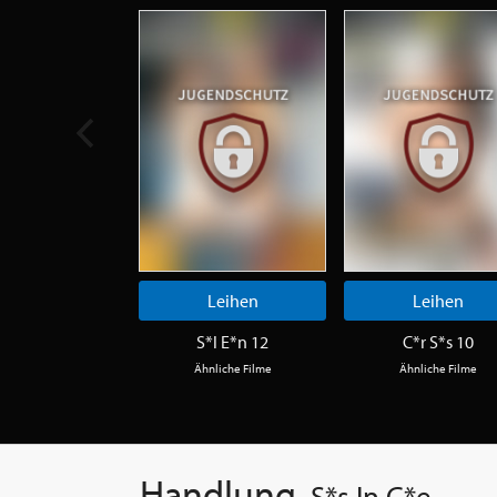
Leihen
Leihen
S*l E*n 12
C*r S*s 10
Ähnliche Filme
Ähnliche Filme
Handlung
S*s In C*e