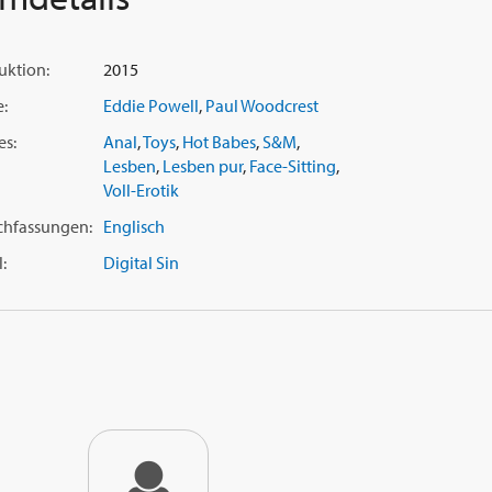
uktion:
2015
e:
Eddie Powell
,
Paul Woodcrest
es:
Anal
,
Toys
,
Hot Babes
,
S&M
,
Lesben
,
Lesben pur
,
Face-Sitting
,
Voll-Erotik
chfassungen:
Englisch
:
Digital Sin