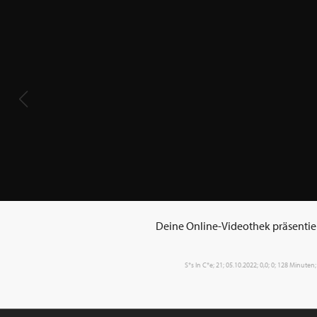
Deine Online-Videothek präsentiert
S*s In C*e; 21; 05.10.2022; 0,0; 0; 128 Minute