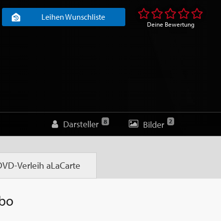
Leihen Wunschliste
Deine Bewertung
2
8
Darsteller
Bilder
DVD-Verleih
aLaCarte
Abo