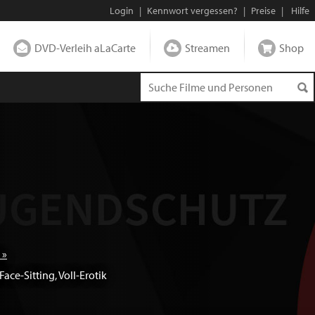
Login
|
Kennwort vergessen?
|
Preise
|
Hilfe
DVD-Verleih aLaCarte
Streamen
Shop
 »
Face-Sitting
,
Voll-Erotik