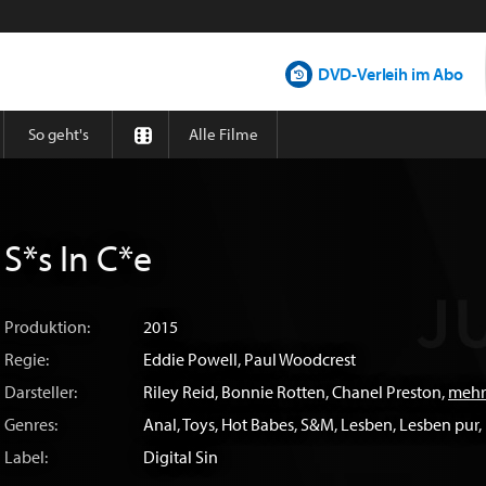
DVD-Verleih im Abo
So geht's
Alle Filme
S*s In C*e
Produktion:
2015
Regie:
Eddie Powell
,
Paul Woodcrest
Darsteller:
Riley Reid
,
Bonnie Rotten
,
Chanel Preston
,
mehr
Genres:
Anal
,
Toys
,
Hot Babes
,
S&M
,
Lesben
,
Lesben pur
,
Label:
Digital Sin