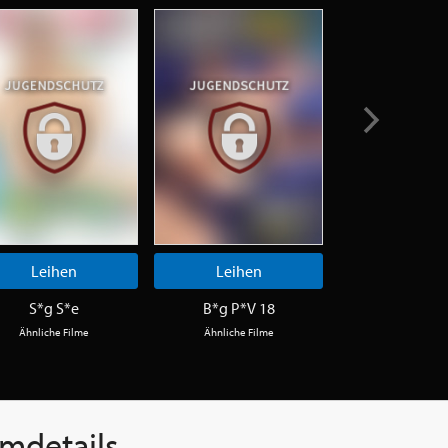
Leihen
Leihen
Leihen
S*g S*e
B*g P*V 18
N*y A*l T*
Ähnliche Filme
Ähnliche Filme
Ähnliche Fi
lmdetails