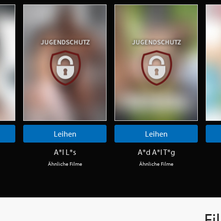
Leihen
Leihen
A*l L*s
A*d A*l T*g
Ähnliche Filme
Ähnliche Filme
Fi