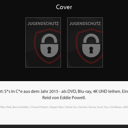
Cover
: S*s In C*e aus dem Jahr 2015 - als DVD, Blu-ray, 4K UHD leihen. Ei
Reid von Eddie Powell.
n; Riley Reid, Bonnie Rotten, Chanel Preston, Megan Rain, Dahlia Sky, Karmen Karma; Anal, Toys, Hot Babes, S&M,