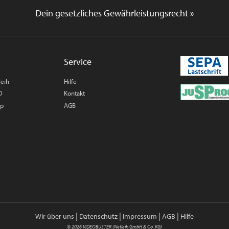
Dein gesetzliches Gewährleistungsrecht »
Service
leih
Hilfe
D
Kontakt
op
AGB
|
|
|
|
Wir über uns
Datenschutz
Impressum
AGB
Hilfe
© 2026 VIDEOBUSTER (Netleih GmbH & Co. KG)