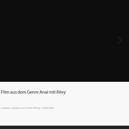
n Film aus dem Genre Anal mit Riley
 Lesben, Lesben pur, Face-Sitting, Voll-Erotik;