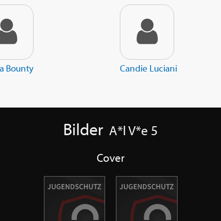
sa Bounty
Candie Luciani
Bilder
A*l V*e 5
Cover