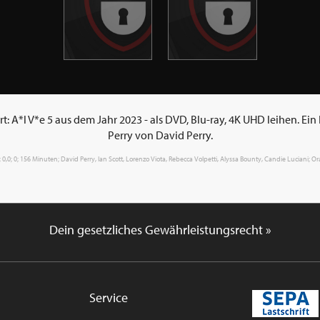
: A*l V*e 5 aus dem Jahr 2023 - als DVD, Blu-ray, 4K UHD leihen. Ei
Perry von David Perry.
; 0,0; 0; 156 Minuten; David Perry, Ian Scott, Lorenzo Viota, Rebecca Volpetti, Alyssa Bounty, Candie Luciani; Oral,
Dein gesetzliches Gewährleistungsrecht »
Service