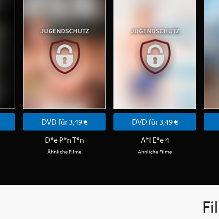
DVD für 3,49 €
DVD für 3,49 €
D*e P*n T*n
A*l E*e 4
Ähnliche Filme
Ähnliche Filme
Fi