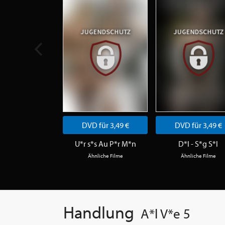
DVD für 3,49 €
DVD für 3,49 €
U*r s*s Au P*r M*n
D*l - S*g S*l
Ähnliche Filme
Ähnliche Filme
Handlung
A*l V*e 5