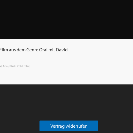
n Film aus dem Genre Oral mit David
 Anal, Black, Voll-Erotik;
Vertrag widerrufen