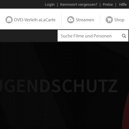
Login
|
Kennwort vergessen?
|
Preise
|
Hilfe
DVD-Verleih aLaCarte
Streamen
Shop