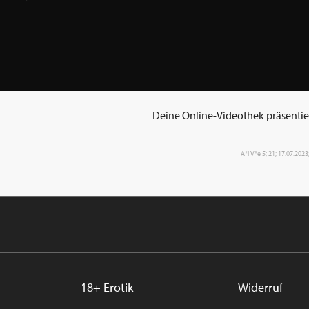
Deine Online-Videothek präsentiert
A*l V*e 5; 21; 17.07.2023
18+ Erotik
Widerruf