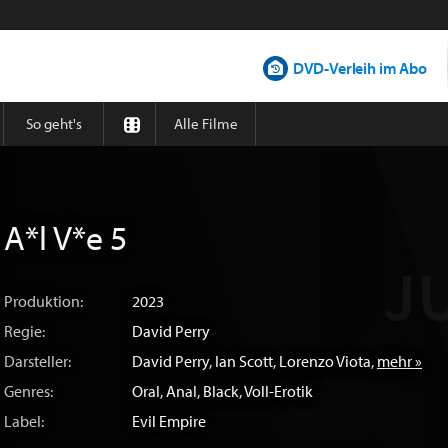
DVD-Verleih im Abo
So geht's
Alle Filme
A*l V*e 5
Produktion:
2023
Regie:
David Perry
Darsteller:
David Perry
,
Ian Scott
,
Lorenzo Viota
,
mehr »
Genres:
Oral
,
Anal
,
Black
,
Voll-Erotik
Label:
Evil Empire