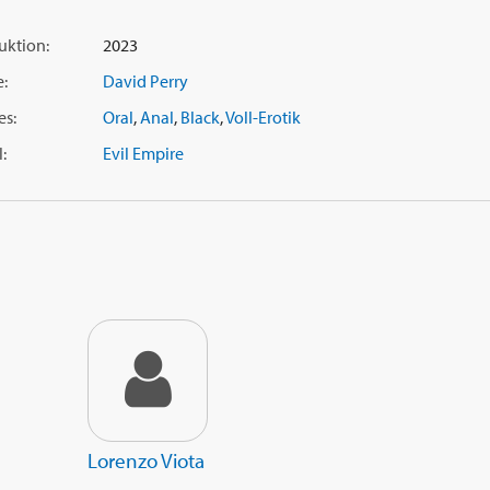
uktion:
2023
e:
David Perry
es:
Oral
,
Anal
,
Black
,
Voll-Erotik
:
Evil Empire
Lorenzo Viota