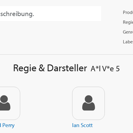
eschreibung.
Prod
Regi
Genr
Label
Regie & Darsteller
A*l V*e 5
 Perry
Ian Scott